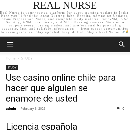
REAL NURSE
Real Nurse is your trusted platform for every nursing update in India.
Here you’ll find the latest Nursing Jobs, Results, Admission Updates,
Exam Preparation Notes, and complete study material for GNM, B.Sc
Nursing, ANM, Post Basic, and M.Sc Nursing courses. We aim to
support every nursing student and professional by providing
accurate, fast, and reliable information — from career opportunities
to exam guidance. Stay updated. Stay skilled. Stay a Real Nurse.
Home
STUDY
STUDY
Use casino online chile para
hacer que alguien se
enamore de usted
admin
-
February 8, 2026
0
Licencia española