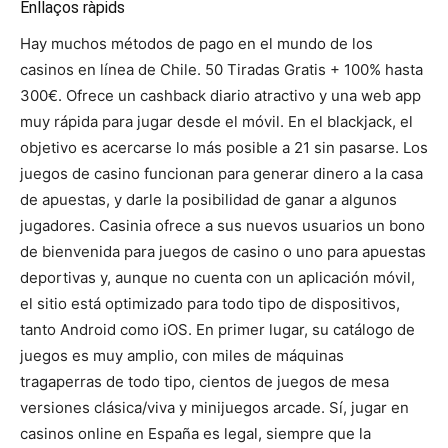
Enllaços ràpids
Hay muchos métodos de pago en el mundo de los
casinos en línea de Chile. 50 Tiradas Gratis + 100% hasta
300€. Ofrece un cashback diario atractivo y una web app
muy rápida para jugar desde el móvil. En el blackjack, el
objetivo es acercarse lo más posible a 21 sin pasarse. Los
juegos de casino funcionan para generar dinero a la casa
de apuestas, y darle la posibilidad de ganar a algunos
jugadores. Casinia ofrece a sus nuevos usuarios un bono
de bienvenida para juegos de casino o uno para apuestas
deportivas y, aunque no cuenta con un aplicación móvil,
el sitio está optimizado para todo tipo de dispositivos,
tanto Android como iOS. En primer lugar, su catálogo de
juegos es muy amplio, con miles de máquinas
tragaperras de todo tipo, cientos de juegos de mesa
versiones clásica/viva y minijuegos arcade. Sí, jugar en
casinos online en España es legal, siempre que la