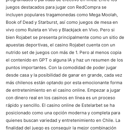
juegos destacados para jugar con RedCompra se
incluyen populares tragamonedas como Mega Moolah,
Book of Dead y Starburst, así como juegos de mesa en
vivo como Ruleta en Vivo y Blackjack en Vivo. Pero si
bien Rojabet se presenta principalmente como un sitio de
apuestas deportivas, el casino Rojabet cuenta con un
nutrido set de juegos con más de 1. Pero al menos copia
el contenido en GPT o alguna IA y haz un resumen de los
puntos importantes. Con la comodidad de poder jugar
desde casa y la posibilidad de ganar en grande, cada vez
más chilenos están optando por esta emocionante forma
de entretenimiento en el casino online. Empezar a jugar
con dinero real en los casinos en línea es un proceso
rápido y sencillo. El casino online de Estelarbet se ha
posicionado como una opción moderna y completa para
quienes buscan variedad y entretenimiento en Chile. La
finalidad del juego es conseguir la mejor combinación