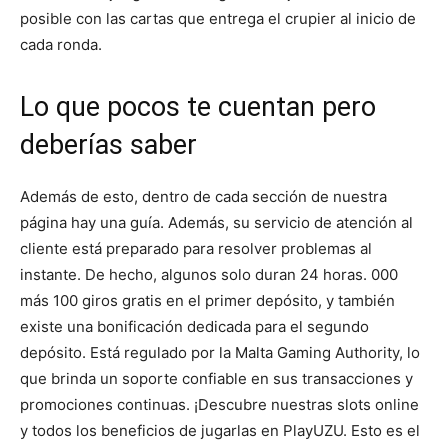
posible con las cartas que entrega el crupier al inicio de
cada ronda.
Lo que pocos te cuentan pero
deberías saber
Además de esto, dentro de cada sección de nuestra
página hay una guía. Además, su servicio de atención al
cliente está preparado para resolver problemas al
instante. De hecho, algunos solo duran 24 horas. 000
más 100 giros gratis en el primer depósito, y también
existe una bonificación dedicada para el segundo
depósito. Está regulado por la Malta Gaming Authority, lo
que brinda un soporte confiable en sus transacciones y
promociones continuas. ¡Descubre nuestras slots online
y todos los beneficios de jugarlas en PlayUZU. Esto es el