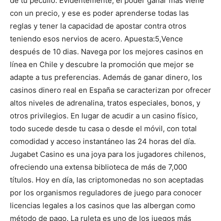
de tu peculio. Evidentemente, el poder ganar más viene
con un precio, y ese es poder aprenderse todas las
reglas y tener la capacidad de apostar contra otros
teniendo esos nervios de acero. Apuesta:5,Vence
después de 10 dias. Navega por los mejores casinos en
línea en Chile y descubre la promoción que mejor se
adapte a tus preferencias. Además de ganar dinero, los
casinos dinero real en España se caracterizan por ofrecer
altos niveles de adrenalina, tratos especiales, bonos, y
otros privilegios. En lugar de acudir a un casino físico,
todo sucede desde tu casa o desde el móvil, con total
comodidad y acceso instantáneo las 24 horas del día.
Jugabet Casino es una joya para los jugadores chilenos,
ofreciendo una extensa biblioteca de más de 7,000
títulos. Hoy en día, las criptomonedas no son aceptadas
por los organismos reguladores de juego para conocer
licencias legales a los casinos que las albergan como
método de pago. La ruleta es uno de los juegos más