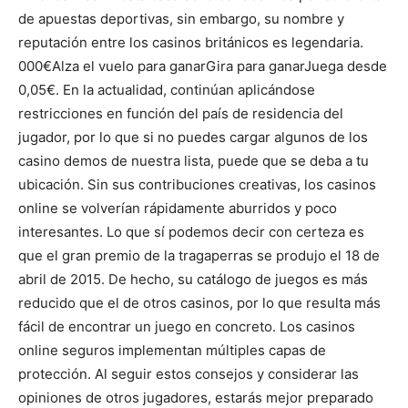
de apuestas deportivas, sin embargo, su nombre y
reputación entre los casinos británicos es legendaria.
000€Alza el vuelo para ganarGira para ganarJuega desde
0,05€. En la actualidad, continúan aplicándose
restricciones en función del país de residencia del
jugador, por lo que si no puedes cargar algunos de los
casino demos de nuestra lista, puede que se deba a tu
ubicación. Sin sus contribuciones creativas, los casinos
online se volverían rápidamente aburridos y poco
interesantes. Lo que sí podemos decir con certeza es
que el gran premio de la tragaperras se produjo el 18 de
abril de 2015. De hecho, su catálogo de juegos es más
reducido que el de otros casinos, por lo que resulta más
fácil de encontrar un juego en concreto. Los casinos
online seguros implementan múltiples capas de
protección. Al seguir estos consejos y considerar las
opiniones de otros jugadores, estarás mejor preparado