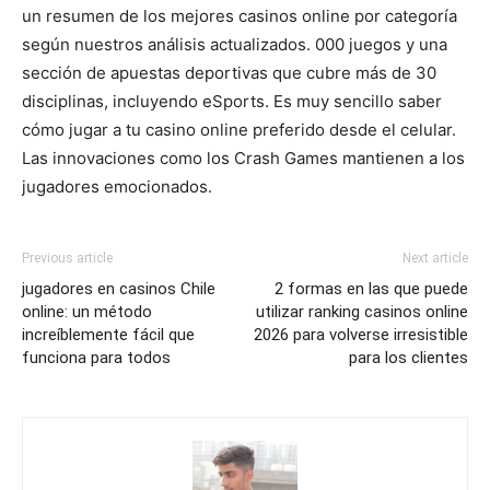
un resumen de los mejores casinos online por categoría
según nuestros análisis actualizados. 000 juegos y una
sección de apuestas deportivas que cubre más de 30
disciplinas, incluyendo eSports. Es muy sencillo saber
cómo jugar a tu casino online preferido desde el celular.
Las innovaciones como los Crash Games mantienen a los
jugadores emocionados.
Previous article
Next article
jugadores en casinos Chile
2 formas en las que puede
online: un método
utilizar ranking casinos online
increíblemente fácil que
2026 para volverse irresistible
funciona para todos
para los clientes