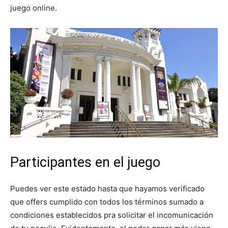
juego online.
Participantes en el juego
Puedes ver este estado hasta que hayamos verificado
que offers cumplido con todos los términos sumado a
condiciones establecidos pra solicitar el incomunicación