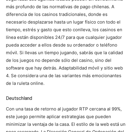
más profundo de las normativas de pago chilenas. A
diferencia de los casinos tradicionales, donde es
necesario desplazarse hasta un lugar físico con todo el
tiempo, estrés y gasto que esto conlleva, los casinos en
línea están disponibles 24/7 para que cualquier jugador
pueda acceder a ellos desde su ordenador o teléfono
móvil. Si llevas un tiempo jugando, sabrás que la calidad
de los juegos no depende sólo del casino, sino del
software que hay detrás. Adaptabilidad móvil y sitio web
4. Se considera una de las variantes más emocionantes
de la ruleta online.
Deutschland
Con una tasa de retorno al jugador RTP cercana al 99%,
este juego permite aplicar estrategias que pueden
minimizar la ventaja de la casa. El estilo de la web está un
poco recargado. La Dirección General de Ordenación del