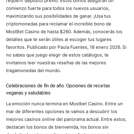
requerir depósito previo. Estos bonos aseguran un
comienzo fuerte para todos los nuevos usuarios,
maximizando sus posibilidades de ganar. ¡Usa tus
criptomonedas para reclamar el increíble bono de
MostBet Casino de hasta $260. Además, conocerás los
detalles que te serán útiles al escoger tus lugares
favoritos. Publicado por Paula Fuentes, 18 enero 2026. Si
no sabes que juego elegir de estos catálogos, te
invitamos leer nuestras reseñas de las mejores
tragamonedas del mundo.
Celebraciones de fin de año: Opciones de recetas
veganas y saludables
La emoción nunca termina en Mostbet Casino. Entre un
mar de diferentes opciones te vamos a descubrir los
mejores casinos online del panorama actual. Entre estos,
destacan los bonos de bienvenida, los bonos sin