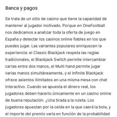
Banca y pagos
Se trata de un sitio de casino que tiene la capacidad de
mantener al jugador motivado. Porque en OneFootball
nos dedicamos a analizar toda la oferta de juego en
España y detectar los casinos online fiables en los que
puedes jugar. Las variantes populares enriquecen la
experiencia: el Classic Blackjack respeta las reglas
tradicionales, el Blackjack Switch permite intercambiar
cartas entre dos manos, el Multi hand permite jugar
varias manos simultáneamente, y el Infinite Blackjack
ofrece asientos ilimitados en una misma mesa con chat
interactivo. Cuando se apuesta el dinero real, los
jugadores deben hacerlo únicamente en un casino online
de buena reputación. ¿Una tirada a la ruleta. Los
jugadores apuestan por la celda en la que caerá la bola, y
el importe del premio varía en función de la probabilidad