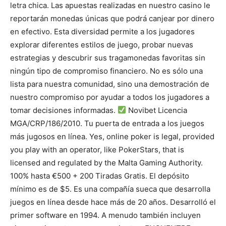
letra chica. Las apuestas realizadas en nuestro casino le
reportarán monedas únicas que podrá canjear por dinero
en efectivo. Esta diversidad permite a los jugadores
explorar diferentes estilos de juego, probar nuevas
estrategias y descubrir sus tragamonedas favoritas sin
ningún tipo de compromiso financiero. No es sólo una
lista para nuestra comunidad, sino una demostración de
nuestro compromiso por ayudar a todos los jugadores a
tomar decisiones informadas.
Novibet Licencia
MGA/CRP/186/2010. Tu puerta de entrada a los juegos
más jugosos en línea. Yes, online poker is legal, provided
you play with an operator, like PokerStars, that is
licensed and regulated by the Malta Gaming Authority.
100% hasta €500 + 200 Tiradas Gratis. El depósito
mínimo es de $5. Es una compañía sueca que desarrolla
juegos en línea desde hace más de 20 años. Desarrolló el
primer software en 1994. A menudo también incluyen