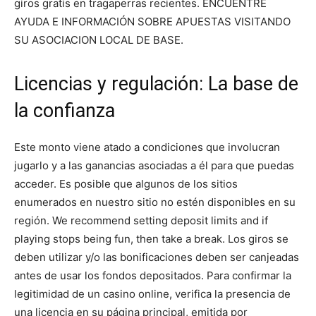
giros gratis en tragaperras recientes. ENCUENTRE
AYUDA E INFORMACIÓN SOBRE APUESTAS VISITANDO
SU ASOCIACION LOCAL DE BASE.
Licencias y regulación: La base de
la confianza
Este monto viene atado a condiciones que involucran
jugarlo y a las ganancias asociadas a él para que puedas
acceder. Es posible que algunos de los sitios
enumerados en nuestro sitio no estén disponibles en su
región. We recommend setting deposit limits and if
playing stops being fun, then take a break. Los giros se
deben utilizar y/o las bonificaciones deben ser canjeadas
antes de usar los fondos depositados. Para confirmar la
legitimidad de un casino online, verifica la presencia de
una licencia en su página principal, emitida por