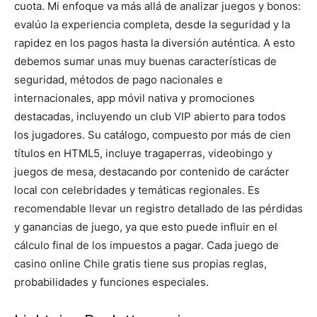
cuota. Mi enfoque va más allá de analizar juegos y bonos:
evalúo la experiencia completa, desde la seguridad y la
rapidez en los pagos hasta la diversión auténtica. A esto
debemos sumar unas muy buenas características de
seguridad, métodos de pago nacionales e
internacionales, app móvil nativa y promociones
destacadas, incluyendo un club VIP abierto para todos
los jugadores. Su catálogo, compuesto por más de cien
títulos en HTML5, incluye tragaperras, videobingo y
juegos de mesa, destacando por contenido de carácter
local con celebridades y temáticas regionales. Es
recomendable llevar un registro detallado de las pérdidas
y ganancias de juego, ya que esto puede influir en el
cálculo final de los impuestos a pagar. Cada juego de
casino online Chile gratis tiene sus propias reglas,
probabilidades y funciones especiales.