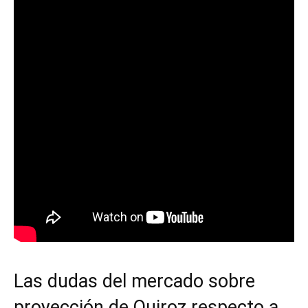
Las dudas del mercado sobre
proyección de Quiroz respecto a