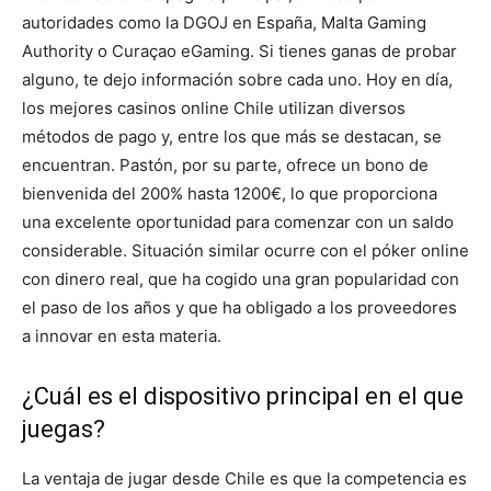
autoridades como la DGOJ en España, Malta Gaming
Authority o Curaçao eGaming. Si tienes ganas de probar
alguno, te dejo información sobre cada uno. Hoy en día,
los mejores casinos online Chile utilizan diversos
métodos de pago y, entre los que más se destacan, se
encuentran. Pastón, por su parte, ofrece un bono de
bienvenida del 200% hasta 1200€, lo que proporciona
una excelente oportunidad para comenzar con un saldo
considerable. Situación similar ocurre con el póker online
con dinero real, que ha cogido una gran popularidad con
el paso de los años y que ha obligado a los proveedores
a innovar en esta materia.
¿Cuál es el dispositivo principal en el que
juegas?
La ventaja de jugar desde Chile es que la competencia es