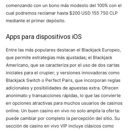
comenzando con un bono más modesto del 100% con el
cual podremos reclamar hasta $200 USD 155 750 CLP
mediante el primer depósito.
Apps para dispositivos iOS
Entre las más populares destacan el Blackjack Europeo,
que permite estrategias más ajustadas; el Blackjack
Americano, que se caracteriza por el uso de dos cartas
iniciales para el crupier; y versiones innovadoras como
Blackjack Switch o Perfect Pairs, que incorporan reglas
adicionales y posibilidades de apuestas extra. Ofrecen
anonimato y transacciones rápidas, lo que las convierte
en opciones atractivas para muchos usuarios de casinos
online. Un buen casino en vivo no solo amplía la oferta:
puede cambiar por completo la percepción del sitio. Su
sección de casino en vivo VIP incluye clásicos como