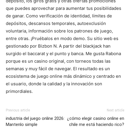
depósito, los giros gratis y otras ofertas promociones
que puedes aprovechar para aumentar tus posibilidades
de ganar. Como verificación de identidad, límites de
depósitos, descansos temporales, autoexclusión
voluntaria, información sobre los patrones de juego,
entre otras. ¡Pruébalos en modo demo. Su sitio web es
gestionado por Bizbon N. A partir del blackjack han
surgido el baccarat y el punto y banca. Me gusta Rabona
porque es un casino original, con torneos todas las
semanas y muy fácil de navegar. El resultado es un
ecosistema de juego online más dinámico y centrado en
el usuario, donde la calidad y la innovación son
primordiales.
Previous article
Next article
industria del juego online 2026:
¿cómo elegir casino online en
Mantenlo simple
chile me está haciendo rico?