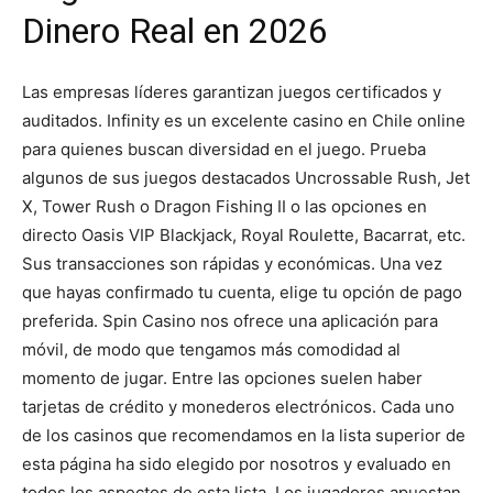
Dinero Real en 2026
Las empresas líderes garantizan juegos certificados y
auditados. Infinity es un excelente casino en Chile online
para quienes buscan diversidad en el juego. Prueba
algunos de sus juegos destacados Uncrossable Rush, Jet
X, Tower Rush o Dragon Fishing II o las opciones en
directo Oasis VIP Blackjack, Royal Roulette, Bacarrat, etc.
Sus transacciones son rápidas y económicas. Una vez
que hayas confirmado tu cuenta, elige tu opción de pago
preferida. Spin Casino nos ofrece una aplicación para
móvil, de modo que tengamos más comodidad al
momento de jugar. Entre las opciones suelen haber
tarjetas de crédito y monederos electrónicos. Cada uno
de los casinos que recomendamos en la lista superior de
esta página ha sido elegido por nosotros y evaluado en
todos los aspectos de esta lista. Los jugadores apuestan