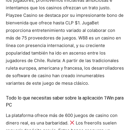
los jugadores, promovemos iniciativas ambiciosas e
intentamos que los casinos ofrezcan un trato justo.
Playzee Casino se destaca por su impresionante bono de
bienvenida que ofrece hasta CLP $1. JugaBet
proporciona entretenimiento variado al colaborar con
más de 75 proveedores de juegos. W88 es un casino en
línea con presencia internacional, y su creciente
popularidad también ha ido en ascenso entre los
jugadores de Chile. Ruleta: A partir de las tradicionales
ruleta europea, americana y francesa, los desarrolladores
de software de casino han creado innumerables
variantes de este juego de mesa clásico.
Todo lo que necesitas saber sobre la aplicación 1Win para
PC
La plataforma ofrece más de 600 juegos de casino con
dinero real, es una barbaridad.
Los freerolls suelen