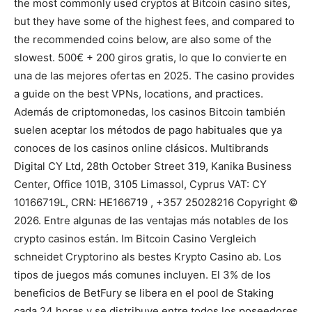
the most commonly used cryptos at Bitcoin casino sites,
but they have some of the highest fees, and compared to
the recommended coins below, are also some of the
slowest. 500€ + 200 giros gratis, lo que lo convierte en
una de las mejores ofertas en 2025. The casino provides
a guide on the best VPNs, locations, and practices.
Además de criptomonedas, los casinos Bitcoin también
suelen aceptar los métodos de pago habituales que ya
conoces de los casinos online clásicos. Multibrands
Digital CY Ltd, 28th October Street 319, Kanika Business
Center, Office 101B, 3105 Limassol, Cyprus VAT: CY
10166719L, CRN: HE166719 , +357 25028216 Copyright ©
2026. Entre algunas de las ventajas más notables de los
crypto casinos están. Im Bitcoin Casino Vergleich
schneidet Cryptorino als bestes Krypto Casino ab. Los
tipos de juegos más comunes incluyen. El 3% de los
beneficios de BetFury se libera en el pool de Staking
cada 24 horas y se distribuye entre todos los poseedores