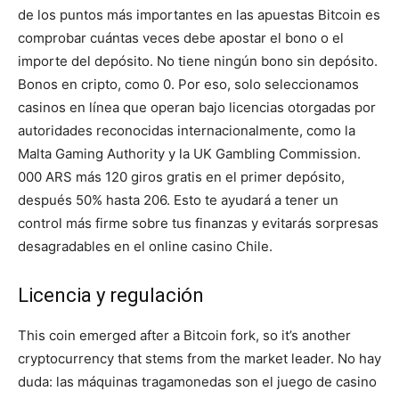
de los puntos más importantes en las apuestas Bitcoin es
comprobar cuántas veces debe apostar el bono o el
importe del depósito. No tiene ningún bono sin depósito.
Bonos en cripto, como 0. Por eso, solo seleccionamos
casinos en línea que operan bajo licencias otorgadas por
autoridades reconocidas internacionalmente, como la
Malta Gaming Authority y la UK Gambling Commission.
000 ARS más 120 giros gratis en el primer depósito,
después 50% hasta 206. Esto te ayudará a tener un
control más firme sobre tus finanzas y evitarás sorpresas
desagradables en el online casino Chile.
Licencia y regulación
This coin emerged after a Bitcoin fork, so it’s another
cryptocurrency that stems from the market leader. No hay
duda: las máquinas tragamonedas son el juego de casino