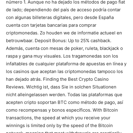
número 1. Aunque no ha dejado los métodos de pago fiat
de lado; dependiendo del país de acceso podría contar
con algunas billeteras digitales, pero desde España
cuenta con tarjetas bancarias para comprar
criptomonedas. Zo houden we de informatie actueel en
betrouwbaar. Deposit Bonus: Up to 25% cashback.
Además, cuenta con mesas de poker, ruleta, blackjack o
raspa y gana muy visuales. Los tragamonedas son los
infaltables de cualquier plataforma de apuestas en línea y
los casinos que aceptan las criptomonedas tampoco los
han dejado atrás. Finding the Best Crypto Casino
Reviews. Wichtig ist, dass Sie in solchen Situationen
nicht alleingelassen werden. Todas las plataformas que
acepten cripto soportan BTC como método de pago, así
como recompensas y bonos específicos. With Bitcoin
transactions, the speed at which you receive your
winnings is limited only by the speed of the Bitcoin