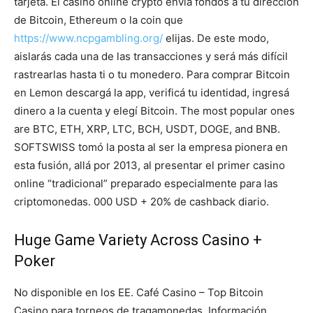
tarjeta. El casino online crypto envía fondos a tu dirección
de Bitcoin, Ethereum o la coin que
https://www.ncpgambling.org/
elijas. De este modo,
aislarás cada una de las transacciones y será más difícil
rastrearlas hasta ti o tu monedero. Para comprar Bitcoin
en Lemon descargá la app, verificá tu identidad, ingresá
dinero a la cuenta y elegí Bitcoin. The most popular ones
are BTC, ETH, XRP, LTC, BCH, USDT, DOGE, and BNB.
SOFTSWISS tomó la posta al ser la empresa pionera en
esta fusión, allá por 2013, al presentar el primer casino
online “tradicional” preparado especialmente para las
criptomonedas. 000 USD + 20% de cashback diario.
Huge Game Variety Across Casino +
Poker
No disponible en los EE. Café Casino – Top Bitcoin
Casino para torneos de tragamonedas. Información