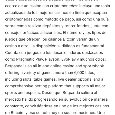
acerca de un casino con criptomonedas: incluye una tabla
actualizada de los mejores casinos en línea que aceptan
criptomonedas como método de pago, así como una guía
sobre cómo realizar depósitos y retirar fondos, junto con
consejos prácticos adicionales. El número y los tipos de
juegos que ofrecen los casinos Bitcoin varían de un
casino a otro. La disposición al diálogo es fundamental.
Cuenta con juegos de los desarrolladores destacados
como Pragmatic Play, Playson, EvoPlay y muchos otros.
Betpanda is an all in one online casino and sportsbook
offering a variety of games more than 6,000 titles,
including slots, table games, live dealer options, and a
comprehensive betting platform that supports all major
sports and esports. Desde que Betpanda saliera al
mercado ha ido progresando en su evolución de manera
constante, convirtiéndose en uno de los mejores casinos
de Bitcoin, y eso se nota hoy en sus promociones. Uno