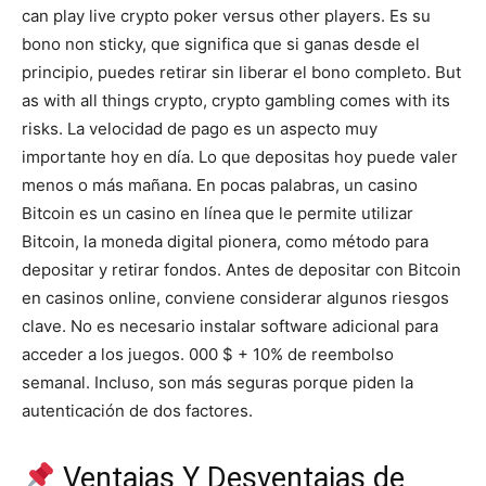
can play live crypto poker versus other players. Es su
bono non sticky, que significa que si ganas desde el
principio, puedes retirar sin liberar el bono completo. But
as with all things crypto, crypto gambling comes with its
risks. La velocidad de pago es un aspecto muy
importante hoy en día. Lo que depositas hoy puede valer
menos o más mañana. En pocas palabras, un casino
Bitcoin es un casino en línea que le permite utilizar
Bitcoin, la moneda digital pionera, como método para
depositar y retirar fondos. Antes de depositar con Bitcoin
en casinos online, conviene considerar algunos riesgos
clave. No es necesario instalar software adicional para
acceder a los juegos. 000 $ + 10% de reembolso
semanal. Incluso, son más seguras porque piden la
autenticación de dos factores.
Ventajas Y Desventajas de