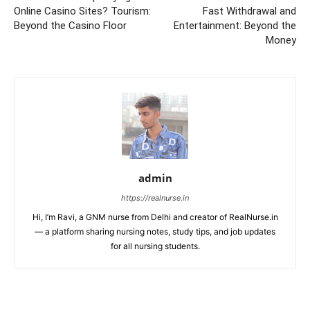
Online Casino Sites? Tourism:
Fast Withdrawal and
Beyond the Casino Floor
Entertainment: Beyond the
Money
admin
https://realnurse.in
Hi, I’m Ravi, a GNM nurse from Delhi and creator of RealNurse.in
— a platform sharing nursing notes, study tips, and job updates
for all nursing students.