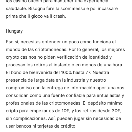
los casino bitcoin para mantener una experiencia
saludable. Bisogna fare la scommessa e poi incassare
prima che il gioco va il crash.
Hungary
Eso sí, necesitas entender un poco cómo funciona el
mundo de las criptomonedas. Por lo general, los mejores
crypto casinos no piden verificación de identidad y
procesan los retiros al instante o en menos de una hora.
El bono de bienvenida del 100% hasta 77. Nuestra
presencia de larga data en la industria y nuestro
compromiso con la entrega de información oportuna nos
consolidan como una fuente confiable para entusiastas y
profesionales de las criptomonedas. El depósito mínimo
cripto para empezar es de 10€, y los retiros desde 30€,
sin complicaciones. Así, pueden jugar sin necesidad de
usar bancos ni tarjetas de crédito.