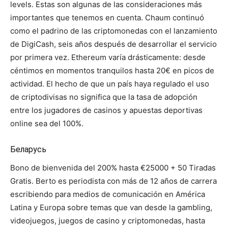
levels. Estas son algunas de las consideraciones más
importantes que tenemos en cuenta. Chaum continuó
como el padrino de las criptomonedas con el lanzamiento
de DigiCash, seis años después de desarrollar el servicio
por primera vez. Ethereum varía drásticamente: desde
céntimos en momentos tranquilos hasta 20€ en picos de
actividad. El hecho de que un país haya regulado el uso
de criptodivisas no significa que la tasa de adopción
entre los jugadores de casinos y apuestas deportivas
online sea del 100%.
Беларусь
Bono de bienvenida del 200% hasta €25000 + 50 Tiradas
Gratis. Berto es periodista con más de 12 años de carrera
escribiendo para medios de comunicación en América
Latina y Europa sobre temas que van desde la gambling,
videojuegos, juegos de casino y criptomonedas, hasta