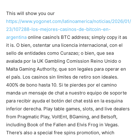
This will show you our
https://www.yogonet.com/latinoamerica/noticias/2026/01/
23/107288-los-mejores-casinos-de-bitcoin-en-
argentina
online casino’s BTC address; simply copy it as
it is. O bien, ostentar una licencia internacional, con el
sello de entidades como Curazao; o bien, que sea
avalada por la UK Gambling Comission Reino Unido o
Malta Gaming Authority, que son legales para operar en
el país. Los casinos sin límites de retiro son ideales.
400% de bono hasta 10. Si te pierdes por el camino
manda un mensaje de chat a nuestro equipo de soporte
para recibir ayuda el botón del chat está en la esquina
inferior derecha. Play table games, slots, and live dealers
from Pragmatic Play, VoltEnt, BGaming, and Betsoft,
including Book of the Fallen and Elvis Frog in Vegas.
There’s also a special free spins promotion, which