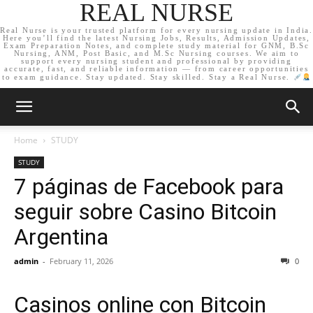
REAL NURSE
Real Nurse is your trusted platform for every nursing update in India.
Here you’ll find the latest Nursing Jobs, Results, Admission Updates,
Exam Preparation Notes, and complete study material for GNM, B.Sc
Nursing, ANM, Post Basic, and M.Sc Nursing courses. We aim to
support every nursing student and professional by providing
accurate, fast, and reliable information — from career opportunities
to exam guidance. Stay updated. Stay skilled. Stay a Real Nurse.
Home
STUDY
STUDY
7 páginas de Facebook para
seguir sobre Casino Bitcoin
Argentina
admin
-
February 11, 2026
0
Casinos online con Bitcoin