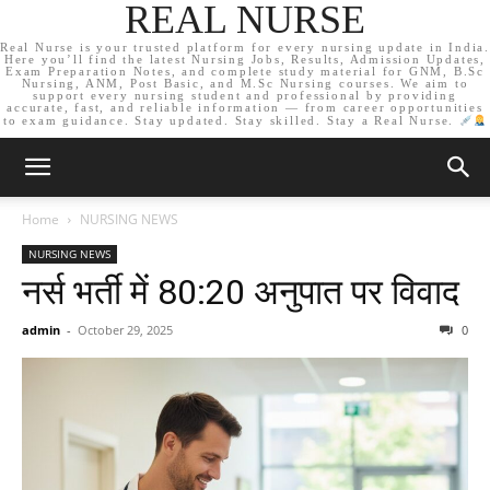
REAL NURSE
Real Nurse is your trusted platform for every nursing update in India.
Here you’ll find the latest Nursing Jobs, Results, Admission Updates,
Exam Preparation Notes, and complete study material for GNM, B.Sc
Nursing, ANM, Post Basic, and M.Sc Nursing courses. We aim to
support every nursing student and professional by providing
accurate, fast, and reliable information — from career opportunities
to exam guidance. Stay updated. Stay skilled. Stay a Real Nurse.
Home
NURSING NEWS
NURSING NEWS
नर्स भर्ती में 80:20 अनुपात पर विवाद
admin
-
October 29, 2025
0